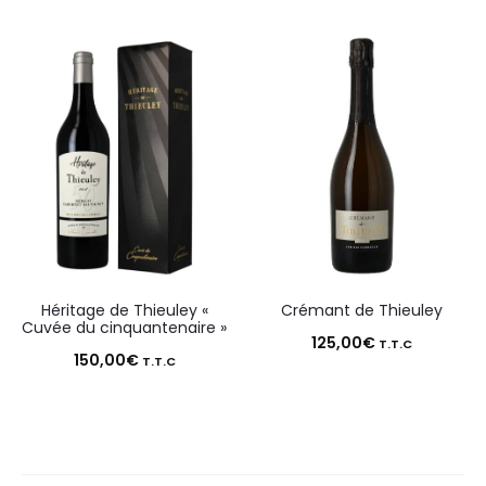
Héritage de Thieuley «
Crémant de Thieuley
Cuvée du cinquantenaire »
125,00
€
T.T.C
150,00
€
T.T.C