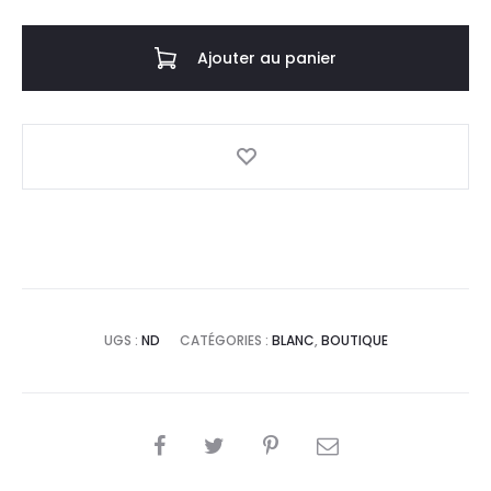
Les
Truffières
Ajouter au panier
Chardonnay
blanc
UGS :
ND
CATÉGORIES :
BLANC
,
BOUTIQUE
SHARE